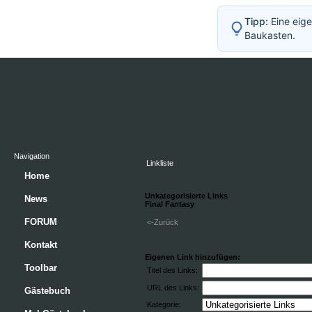
Tipp:
Eine eige
Baukasten.
Navigation
Linkliste
Home
Unkategorisierte Links
News
Final Fantasy
FORUM
<-Zurück
Kontakt
Eigenen Link hinzufügen:
Toolbar
Titel des Links:
URL des Links:
Gästebuch
Kategorie: