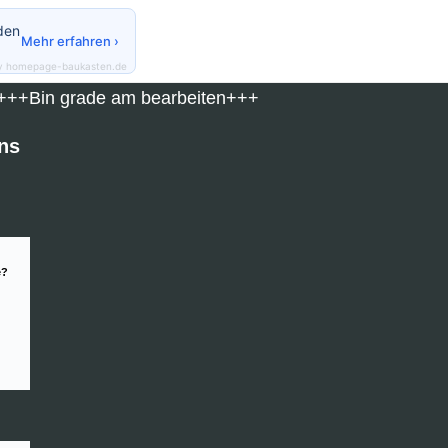
den
Mehr erfahren ›
y homepage-baukasten.de
+Bin grade am bearbeiten+++
ns
e?